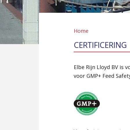
YOU ARE HERE
Home
CERTIFICERING
CERTIFICERING
CERTIFICERING
Elbe Rijn Lloyd BV is 
voor GMP+ Feed Safety