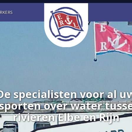
Elbe Rijn Lloyd
RKERS
De specialisten voor al u
sporten over water tuss
rivieren Elbe en Rijn