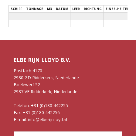
SCHIFF
TONNAGE
M3
DATUM
LEER
RICHTUNG
EINZELHEITEN
ELBE RIJN LLOYD B.V.
Postfach 4170
2980 GD Ridderkerk, Niederlande
Boelewerf 52
2987 VE Ridderkerk, Niederlande
Telefon: +31 (0)180 442255
Fax: +31 (0)180 442256
E-mail: info@elberijnlloyd.nl
AKTUELLE LADUNG UND SCHIFFSRAUM